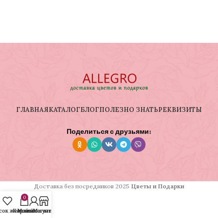
ГЛАВНАЯ
КАТАЛОГ
БЛОГ
ПОЛЕЗНО ЗНАТЬ
РЕКВИЗИТЫ
Поделиться с друзьями:
Доставка без посредников
2025
Цветы и Подарки
0
сок желаний
Корзина
Мой аккаунт
Магазин