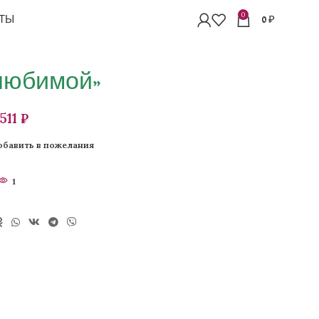
0
ТЫ
0
₽
любимой»
₽
обавить в пожелания
1